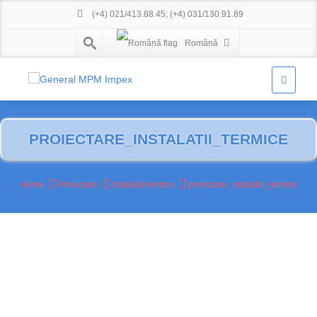
(+4) 021/413.88.45
;
(+4) 031/130.91.89
Română
PROIECTARE_INSTALATII_TERMICE
Home
Proiectare
Instalații termice
proiectare_instalatii_termice