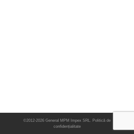
©2012-2026 General MPM Impex SRL.
Politică de
confidențialitate