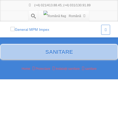
(+4) 021/413.88.45
;
(+4) 031/130.91.89
Română
SANITARE
Home
Proiectare
Instalații sanitare
sanitare