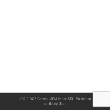
©2012-2026 General MPM Impex SRL.
Politică de
confidențialitate