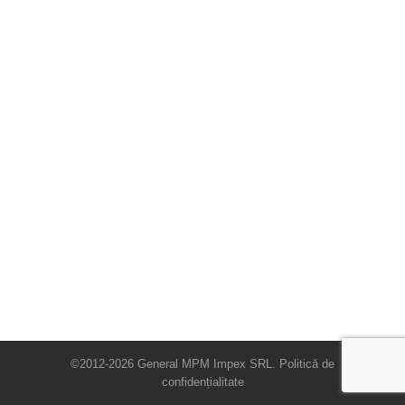
©2012-2026 General MPM Impex SRL.
Politică de
confidențialitate