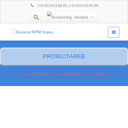
(+4) 021/413.88.45
;
(+4) 031/130.91.89
Română
PROIECTAREE
Home
Proiectare
Instalații sanitare
proiectaree