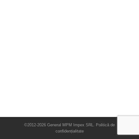
©2012-2026 General MPM Impex SRL.
Politică de
confidențialitate