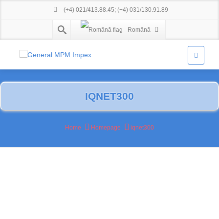
(+4) 021/413.88.45
;
(+4) 031/130.91.89
Română
IQNET300
Home
Homepage
iqnet300