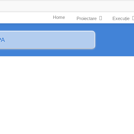
Home
Proiectare
Execuție
PA