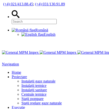
(+4) 021/413.88.45
;
(+4) 031/130.91.89
Română
English
Navigation
Home
Proiectare
Instalații gaze naturale
Instalații termice
Instalații sanitare
Centrale termice
Stații pompare
Stații reglare gaze naturale
Execuție