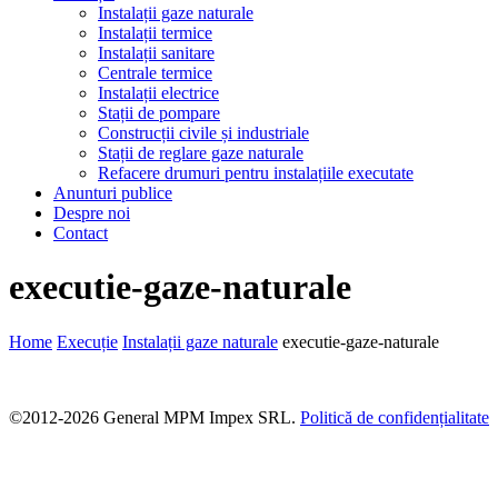
Instalații gaze naturale
Instalații termice
Instalații sanitare
Centrale termice
Instalații electrice
Stații de pompare
Construcții civile și industriale
Stații de reglare gaze naturale
Refacere drumuri pentru instalațiile executate
Anunturi publice
Despre noi
Contact
executie-gaze-naturale
Home
Execuție
Instalații gaze naturale
executie-gaze-naturale
©2012-2026 General MPM Impex SRL.
Politică de confidențialitate